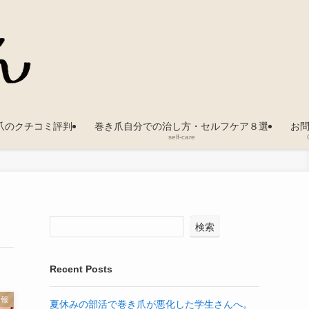
爪のクチコミ評判
巻き爪自分での治し方・セルフケア８選
お
self-care
検索
Recent Posts
情報
夏休みの部活で巻き爪が悪化した学生さんへ。