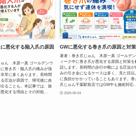
後に悪化する陥入爪の原因
GWに悪化する巻き爪の原因と対
著者：巻き爪じゅん 木原一真 ゴールデ
ィーク中に巻き爪が悪化する原因と対策を
ゅん 木原一真 ゴールデンウ
説します。長時間の歩行や靴による圧迫が
後に巻き爪・陥入爪の痛みが強
みの引き金になるケースは多く、見た目以
は非常に多くあります。長時間
に負担がかかっていることもあります。巻
よる圧迫が原因で、帰宅後に炎
爪じゅん千葉駅前店ではGW中も施術対応..
が出ることも。本記事では、旅
悪化する理由とその対処...
2026-05-04