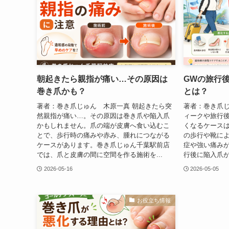
朝起きたら親指が痛い…その原因は
GWの旅行
巻き爪かも？
とは？
著者：巻き爪じゅん 木原一真 朝起きたら突
著者：巻き爪じ
然親指が痛い…。その原因は巻き爪や陥入爪
ィークや旅行
かもしれません。爪の端が皮膚へ食い込むこ
くなるケース
とで、歩行時の痛みや赤み、腫れにつながる
の歩行や靴に
ケースがあります。巻き爪じゅん千葉駅前店
症や強い痛み
では、爪と皮膚の間に空間を作る施術を...
行後に陥入爪が
2026-05-16
2026-05-05
お役立ち情報