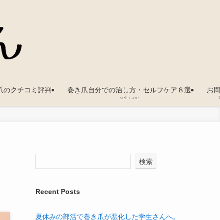
爪のクチコミ評判
巻き爪自分での治し方・セルフケア８選
お
self-care
検索
Recent Posts
夏休みの部活で巻き爪が悪化した学生さんへ。