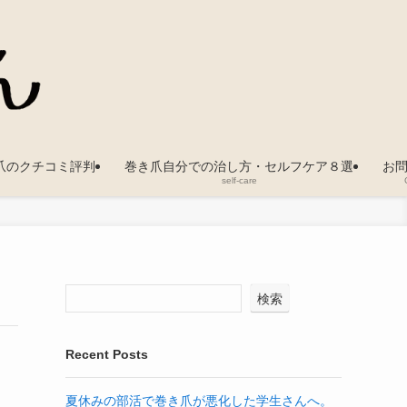
爪のクチコミ評判
巻き爪自分での治し方・セルフケア８選
お
self-care
検索
Recent Posts
夏休みの部活で巻き爪が悪化した学生さんへ。