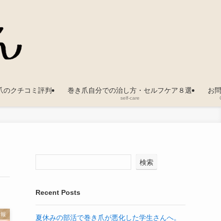
爪のクチコミ評判
巻き爪自分での治し方・セルフケア８選
お
self-care
検索
Recent Posts
情報
夏休みの部活で巻き爪が悪化した学生さんへ。