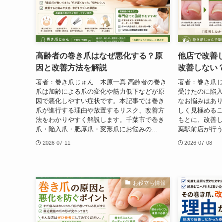
高齢者の巻き爪はなぜ悪化する？原
他店で改善
因と改善方法を解説
改善しない
著者：巻き爪じゅん 木原一真 高齢者の巻き
著者：巻き爪じ
爪は加齢による爪の変化や筋力低下などが原
受けたのに陥
因で悪化しやすい症状です。本記事では巻き
なお悩みはあ
爪が進行する理由や放置するリスク、改善方
しく見極める
法をわかりやすく解説します。千葉市で巻き
もとに、改善
爪・陥入爪・肥厚爪・変形爪にお悩みの...
葉駅前店が行う
2026-07-11
2026-07-08
お役立ち情報