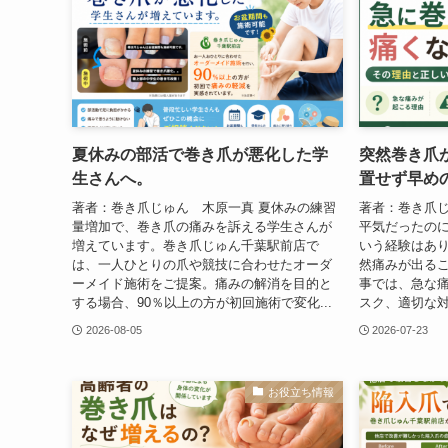
夏休みの部活で巻き爪が悪化した学
突然巻き爪
生さんへ。
置せず早め
著者：巻き爪じゅん 木原一真 夏休みの練習
著者：巻き爪じ
量増加で、巻き爪の痛みを訴える学生さんが
平気だったの
増えています。巻き爪じゅん千葉駅前店で
いう経験はあ
は、一人ひとりの爪や競技に合わせたオーダ
然痛みが出る
ーメイド施術をご提案。痛みの解消を目的と
事では、急な
する場合、90％以上の方が初回施術で変化...
スク、適切な対
2026-08-05
2026-07-23
お役立ち情報