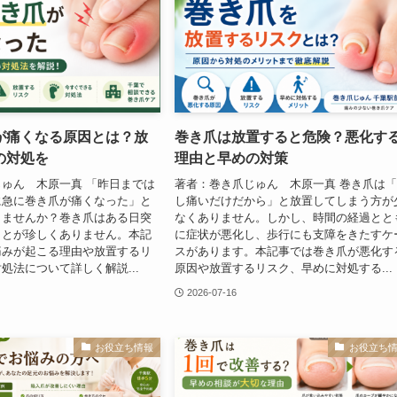
が痛くなる原因とは？放
巻き爪は放置すると危険？悪化す
の対処を
理由と早めの対策
ゅん 木原一真 「昨日までは
著者：巻き爪じゅん 木原一真 巻き爪は
に急に巻き爪が痛くなった」と
し痛いだけだから」と放置してしまう方が
りませんか？巻き爪はある日突
なくありません。しかし、時間の経過とと
ことが珍しくありません。本記
に症状が悪化し、歩行にも支障をきたすケ
痛みが起こる理由や放置するリ
スがあります。本記事では巻き爪が悪化す
処法について詳しく解説...
原因や放置するリスク、早めに対処する...
2026-07-16
お役立ち情報
お役立ち