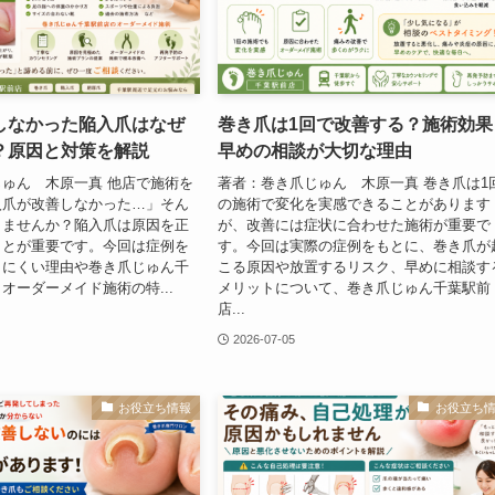
しなかった陥入爪はなぜ
巻き爪は1回で改善する？施術効果
？原因と対策を解説
早めの相談が大切な理由
ゅん 木原一真 他店で施術を
著者：巻き爪じゅん 木原一真 巻き爪は1
入爪が改善しなかった…」そん
の施術で変化を実感できることがあります
りませんか？陥入爪は原因を正
が、改善には症状に合わせた施術が重要で
ことが重要です。今回は症例を
す。今回は実際の症例をもとに、巻き爪が
しにくい理由や巻き爪じゅん千
こる原因や放置するリスク、早めに相談す
オーダーメイド施術の特...
メリットについて、巻き爪じゅん千葉駅前
店...
2026-07-05
お役立ち情報
お役立ち