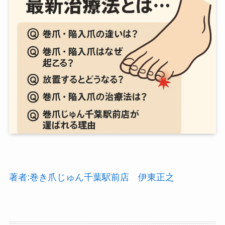
著者:巻き爪じゅん千葉駅前店 伊東正之