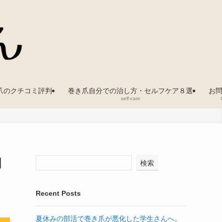
爪のクチコミ評判
巻き爪自分での治し方・セルフケア８選
お
self-care
門
検索
Recent Posts
夏休みの部活で巻き爪が悪化した学生さんへ。