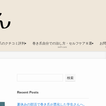
爪のクチコミ評判
巻き爪自分での治し方・セルフケア８選
お
self-care
検索
Recent Posts
夏休みの部活で巻き爪が悪化した学生さんへ。