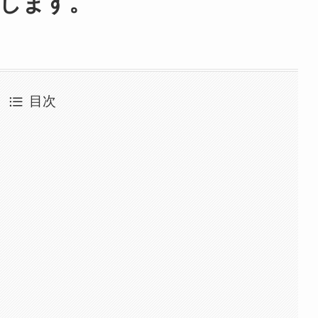
します。
目次